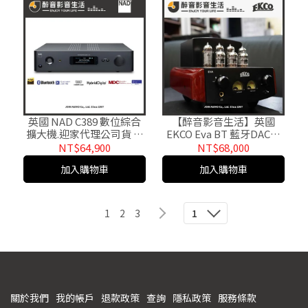
英國 NAD C389 數位綜合
【醉音影音生活】英國
擴大機.迎家代理公司貨 醉
EKCO Eva BT 藍牙DAC真
音影音生活
空管綜合擴大機.台灣公司
NT$64,900
NT$68,000
貨
加入購物車
加入購物車
1
2
3
1
關於我們
我的帳戶
退款政策
查詢
隱私政策
服務條款