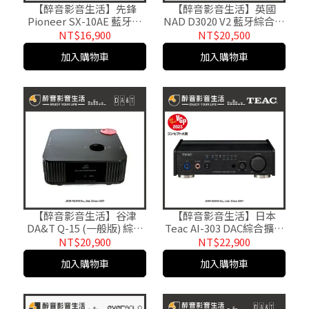
【醉音影音生活】先鋒
【醉音影音生活】英國
Pioneer SX-10AE 藍牙立
NAD D3020 V2 藍牙綜合擴
體聲擴大機/綜合擴大機.台
大機.前級+USB DAC+耳擴
NT$16,900
NT$20,500
灣公司貨
+MM唱頭放大.迎家代理公
加入購物車
加入購物車
司貨
【醉音影音生活】谷津
【醉音影音生活】日本
DA&T Q-15 (一般版) 綜擴
Teac AI-303 DAC綜合擴大
+耳擴+DAC+前級.4Pin
機兼耳擴.台灣公司貨
NT$20,900
NT$22,900
XLR平衡耳擴.綜合擴大機.
加入購物車
加入購物車
原廠公司貨