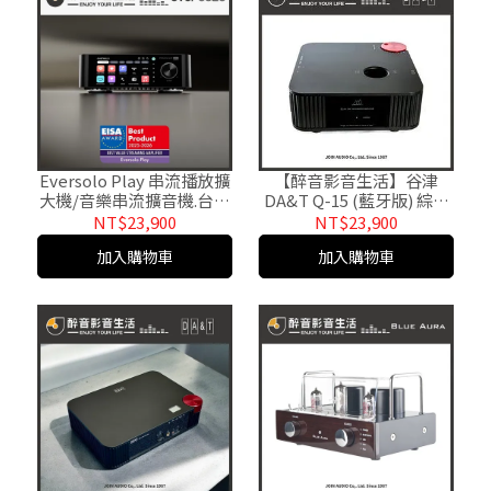
Eversolo Play 串流播放擴
【醉音影音生活】谷津
大機/音樂串流擴音機.台灣
DA&T Q-15 (藍牙版) 綜擴
公司貨
+耳擴+DAC+前級.4Pin
NT$23,900
NT$23,900
XLR平衡耳擴.綜合擴大機.
加入購物車
加入購物車
原廠公司貨