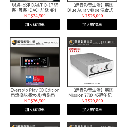
現貨-谷津 DA&T Q-17 綜
【醉音影音生活】英國
擴+耳擴+DAC+前級.4Pin
Blue Aura v40 se 混合式真
XLR平衡耳擴.綜合擴大機.
空管藍牙擴大機.綜合擴大
NT$24,900
NT$26,000
原廠公司貨 醉音影音生活
機.台灣公司貨
加入購物車
加入購物車
Eversolo Play CD Edition
【醉音影音生活】英國
串流播放擴大機/音樂串流
Mission 778X 45週年紀念
擴音機.台灣公司貨
款綜合擴大機.台灣公司貨
NT$26,900
NT$29,800
加入購物車
加入購物車