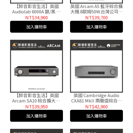
【醉音影音生活】英國
英國 Arcam A5 藍牙綜合擴
Audiolab 6000A 銀/黑 物
大機.8歐姆50W.台灣公司貨
超所值 前級+DAC+耳擴
醉音影音生活
NT$34,900
NT$39,700
+後級+藍牙.綜合擴大機.公
加入購物車
加入購物車
司貨
【醉音影音生活】英國
英國 Cambridge Audio
Arcam SA10 綜合擴大機.
CXA81 MkII 兩聲道綜合擴
光纖/同軸/內建唱放.台灣
大機.台灣公司貨
NT$39,950
NT$42,900
公司貨
加入購物車
加入購物車