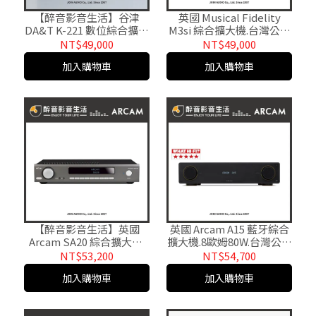
【醉音影音生活】谷津
英國 Musical Fidelity
DA&T K-221 數位綜合擴大
M3si 綜合擴大機.台灣公司
機.原廠公司貨
貨 醉音影音生活
NT$49,000
NT$49,000
加入購物車
加入購物車
【醉音影音生活】英國
英國 Arcam A15 藍牙綜合
Arcam SA20 綜合擴大機.
擴大機.8歐姆80W.台灣公司
光纖/同軸/內建唱放.台灣
貨 醉音影音生活
NT$53,200
NT$54,700
公司貨
加入購物車
加入購物車