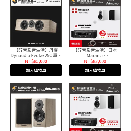
【醉音影音生活】丹麥
【醉音影音生活】日本
Dynaudio Evoke 25C 單支
Marantz
(多色) 中置喇叭.2.5音路2
PM7000N+Dynaudio
NT$85,000
NT$83,000
單體.公司貨
New Emit 10 兩聲道/二聲
加入購物車
加入購物車
道優惠組合