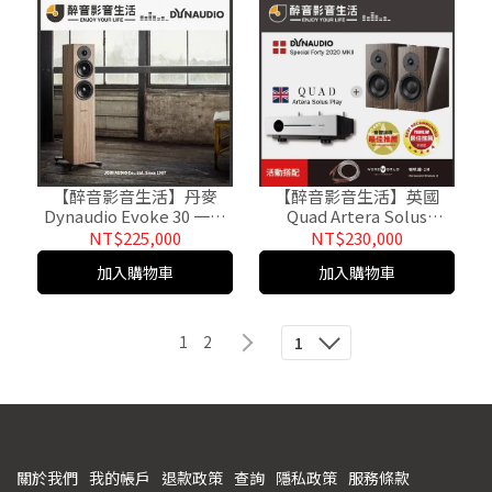
【醉音影音生活】丹麥
【醉音影音生活】英國
Dynaudio Evoke 30 一對
Quad Artera Solus
(多色) 落地式喇叭.2.5音路
Play+Dynaudio Special
NT$225,000
NT$230,000
3單體.公司貨
Forty MK2
加入購物車
加入購物車
1
2
1
關於我們
我的帳戶
退款政策
查詢
隱私政策
服務條款