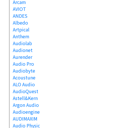
Arcam
AVIOT
ANDES
Albedo
Artpical
Anthem
Audiolab
Audionet
Aurender
Audio Pro
Audiobyte
Acoustune
ALO Audio
AudioQuest
Astell&Kern
Argon Audio
Audioengine
AUDIMAXIM
Audio Physic