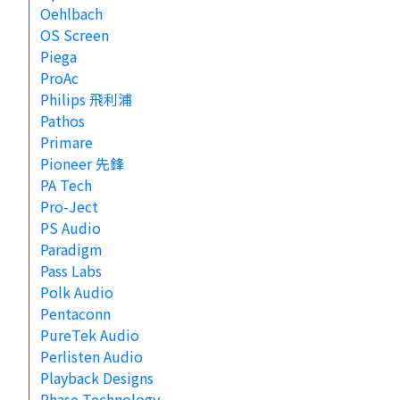
Oehlbach
OS Screen
Piega
ProAc
Philips 飛利浦
Pathos
Primare
Pioneer 先鋒
PA Tech
Pro-Ject
PS Audio
Paradigm
Pass Labs
Polk Audio
Pentaconn
PureTek Audio
Perlisten Audio
Playback Designs
Phase Technology