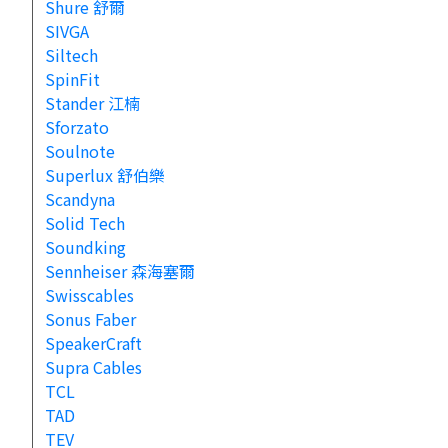
Shure 舒爾
SIVGA
Siltech
SpinFit
Stander 江楠
Sforzato
Soulnote
Superlux 舒伯樂
Scandyna
Solid Tech
Soundking
Sennheiser 森海塞爾
Swisscables
Sonus Faber
SpeakerCraft
Supra Cables
TCL
TAD
TEV