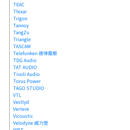
TEAC
Thixar
Trigon
Tannoy
TangZu
Triangle
TASCAM
Telefunken 德律風根
TDG Audio
TAT AUDIO
Tivoli Audio
Torus Power
TAGO STUDIO
VTL
Vestlyd
Vertere
Vicoustic
Velodyne 威力登
WBT