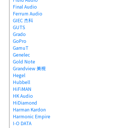
Final Audio
Ferrum Audio
GIEC 杰科
GUTS
Grado
GoPro
GamuT
Genelec
Gold Note
Grandview 美視
Hegel
Hubbell
HiFiMAN
HK Audio
HiDiamond
Harman Kardon
Harmonic Empire
I-O DATA