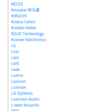
KECES
Krovatar 柯凡達
KIKUCHI
Kinera Celest
Kimber Kable
KOJO Technology
Kramer Electronics
LG
Linn
Last
LAiV
Leak
Lumin
Lexicon
Luxman
LD Systems
Luminox Audio
Linear Acoustic
MPS