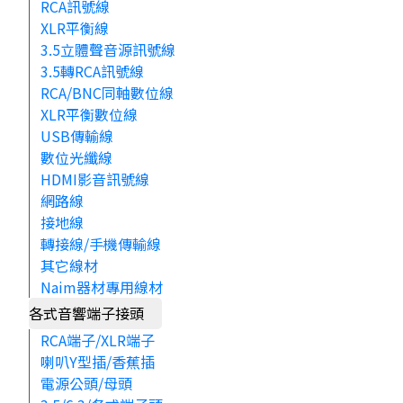
RCA訊號線
XLR平衡線
3.5立體聲音源訊號線
3.5轉RCA訊號線
RCA/BNC同軸數位線
XLR平衡數位線
USB傳輸線
數位光纖線
HDMI影音訊號線
網路線
接地線
轉接線/手機傳輸線
其它線材
Naim器材專用線材
各式音響端子接頭
RCA端子/XLR端子
喇叭Y型插/香蕉插
電源公頭/母頭