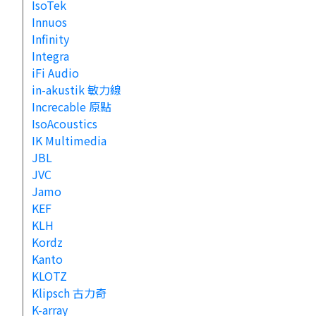
IsoTek
Innuos
Infinity
Integra
iFi Audio
in-akustik 敏力線
Increcable 原點
IsoAcoustics
IK Multimedia
JBL
JVC
Jamo
KEF
KLH
Kordz
Kanto
KLOTZ
Klipsch 古力奇
K-array