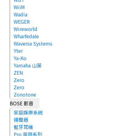
WiiM
Wadia
WEGER
Wireworld
Wharfedale
Waversa Systems
Yter
Ya-Ko
Yamaha 山葉
ZEN
Zero
Zero
Zonotone
BOSE 影音
家庭娛樂系統
揚聲器
藍牙耳機
Pro 商用系列