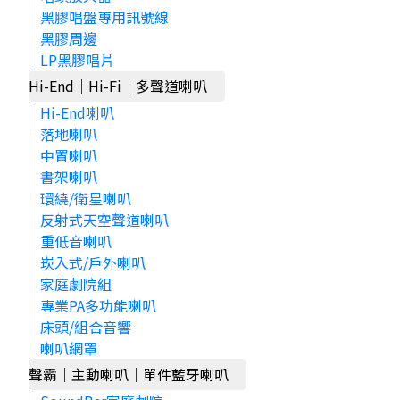
黑膠唱盤專用訊號線
黑膠周邊
LP黑膠唱片
Hi-End｜Hi-Fi｜多聲道喇叭
Hi-End喇叭
落地喇叭
中置喇叭
書架喇叭
環繞/衛星喇叭
反射式天空聲道喇叭
重低音喇叭
崁入式/戶外喇叭
家庭劇院組
專業PA多功能喇叭
床頭/組合音響
喇叭網罩
聲霸｜主動喇叭｜單件藍牙喇叭