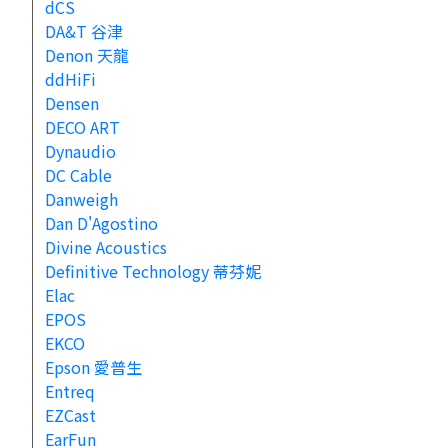
dCS
DA&T 谷津
Denon 天龍
ddHiFi
Densen
DECO ART
Dynaudio
DC Cable
Danweigh
Dan D'Agostino
Divine Acoustics
Definitive Technology 蒂芬妮
Elac
EPOS
EKCO
Epson 愛普生
Entreq
EZCast
EarFun