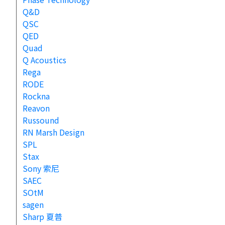
Q&D
QSC
QED
Quad
Q Acoustics
Rega
RODE
Rockna
Reavon
Russound
RN Marsh Design
SPL
Stax
Sony 索尼
SAEC
SOtM
sagen
Sharp 夏普