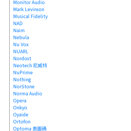
Monitor Audio
Mark Levinson
Musical Fidelity
NAD
Naim
Nebula
Nu Vox
NUARL
Nordost
Neotech 尼威特
NuPrime
Nothing
NorStone
Norma Audio
Opera
Onkyo
Oyaide
Ortofon
Optoma 奧圖碼