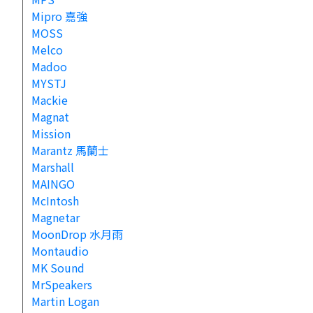
Mipro 嘉強
MOSS
Melco
Madoo
MYSTJ
Mackie
Magnat
Mission
Marantz 馬蘭士
Marshall
MAINGO
McIntosh
Magnetar
MoonDrop 水月雨
Montaudio
MK Sound
MrSpeakers
Martin Logan