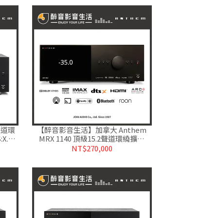
2聲道環
【醉音影音生活】加拿大 Anthem
:X.台
MRX 1140 頂級15.2聲道環繞擴大
機.ARC自動空間校正.台灣公司貨
NT$270,000