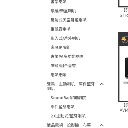
書架喇叭
【
環繞/衛星喇叭
ST
反射式天空聲道喇叭
重低音喇叭
崁入式/戶外喇叭
家庭劇院組
專業PA多功能喇叭
床頭/組合音響
喇叭網罩
聲霸｜主動喇叭｜單件藍牙
喇叭
SoundBar家庭劇院
【
單件藍牙喇叭
AV
2.0主動式/藍牙喇叭
液晶電視｜投影機｜布幕