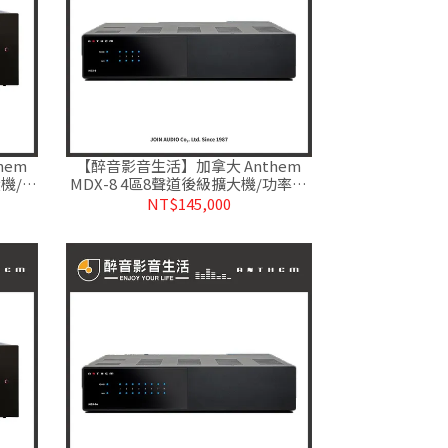
hem
【醉音影音生活】加拿大 Anthem
大機/功
MDX-8 4區8聲道後級擴大機/功率放
大器.台灣公司貨
NT$145,000