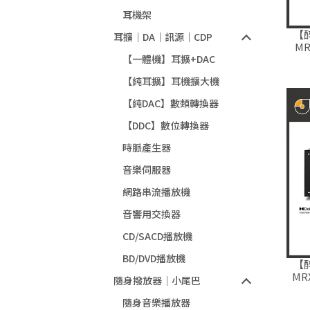
耳機架
【
耳擴｜DA｜訊源｜CDP
MR
【一體機】耳擴+DAC
機
【純耳擴】耳機擴大機
【純DAC】數類轉換器
【DDC】數位轉換器
時脈產生器
音樂伺服器
網路串流播放機
音響用交換器
CD/SACD播放機
BD/DVD播放機
【
MR
隨身撥放器｜小尾巴
機
隨身音樂播放器