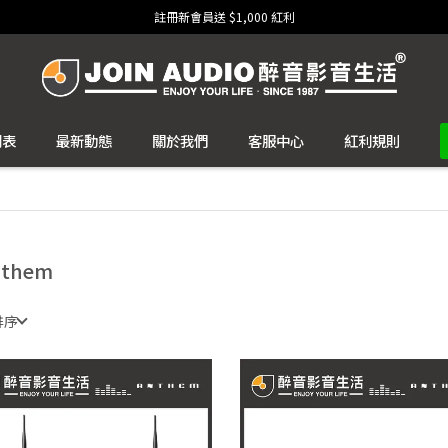
註冊新會員送 $1,000 紅利
列表
最新動態
關於我們
客服中心
紅利規則
nthem
排序