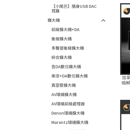
【小尾巴】隨身USB DAC
耳擴
擴大機
前級擴大機+DA
後級擴大機
多聲道後級擴大機
綜合擴大機
含DA數位擴大機
串流+DA數位擴大機
加拿
繞解
真空管擴大機
AV環繞擴大機
AV環繞前級處理器
Denon環繞擴大機
Marantz環繞擴大機