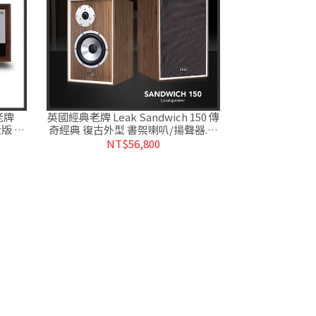
老牌
英國經典老牌 Leak Sandwich 150 傳
仕版 綜
奇經典 復古外型 書架喇叭/揚聲器.台
灣公司貨 醉音影音生活
NT$56,800