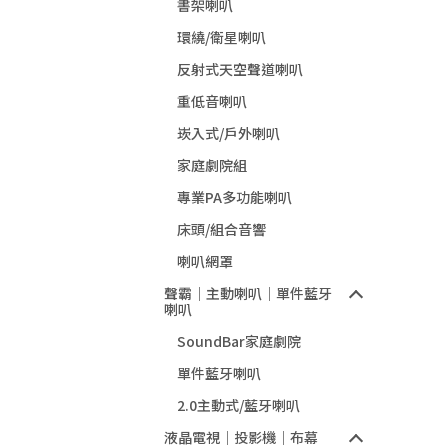
書架喇叭
環繞/衛星喇叭
反射式天空聲道喇叭
重低音喇叭
崁入式/戶外喇叭
家庭劇院組
專業PA多功能喇叭
床頭/組合音響
喇叭網罩
聲霸｜主動喇叭｜單件藍牙
喇叭
SoundBar家庭劇院
單件藍牙喇叭
2.0主動式/藍牙喇叭
液晶電視｜投影機｜布幕