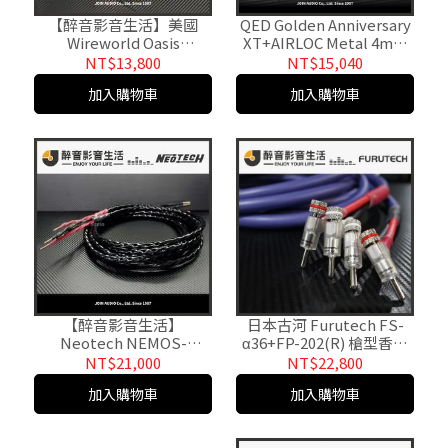
【醉音影音生活】美國
QED Golden Anniversary
Wireworld Oasis
XT+AIRLOC Metal 4mm
8+Furutech GS-100B 5m
50週年紀念香蕉插喇叭線/
NT$13,800
NT$15,040
香蕉插喇叭線/成品線
成品線
加入購物車
加入購物車
【醉音影音生活】
日本古河 Furutech FS-
Neotech NEMOS-
α36+FP-202(R) 槍型香蕉
3080+Furutech GS-100B
插喇叭線/成品線.台灣公司
NT$21,000
NT$22,800
喇叭線.UP-OCC矩形單結晶
貨
加入購物車
加入購物車
銅