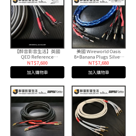
【醉音影音生活】英國
美國 Wireworld Oasis
QED Reference
8+Banana Plugs Silver-
XT40i+FP-201 (R) Y插喇叭
Clad 香蕉插喇叭線/成品線
NT$7,600
NT$7,680
線/成品線.公司貨
加入購物車
加入購物車