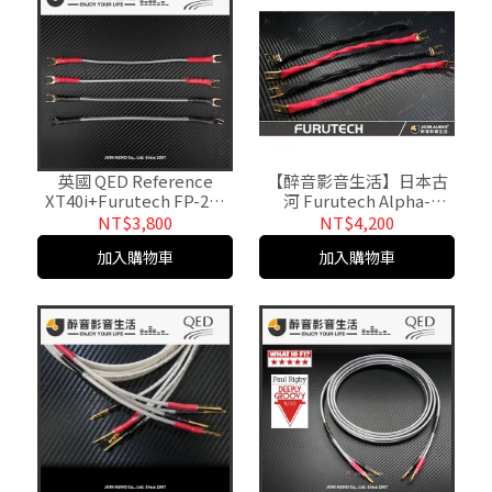
英國 QED Reference
【醉音影音生活】日本古
XT40i+Furutech FP-203
河 Furutech Alpha-
20cm 喇叭跳線/成品線
S14+FP-201 20cm 喇叭跳
NT$3,800
NT$4,200
線.OCC/成品線.公司貨
加入購物車
加入購物車