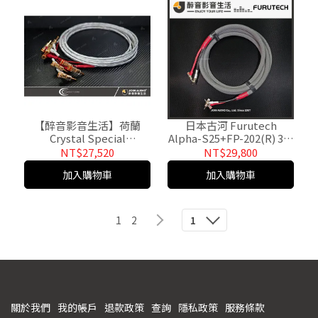
【醉音影音生活】荷蘭
日本古河 Furutech
Crystal Special
Alpha-S25+FP-202(R) 3m
Cu+Furutech (3m) 槍型香
槍型香蕉插喇叭線/成品線
NT$27,520
NT$29,800
蕉插喇叭線/成品線.公司貨
加入購物車
加入購物車
1
2
1
關於我們
我的帳戶
退款政策
查詢
隱私政策
服務條款