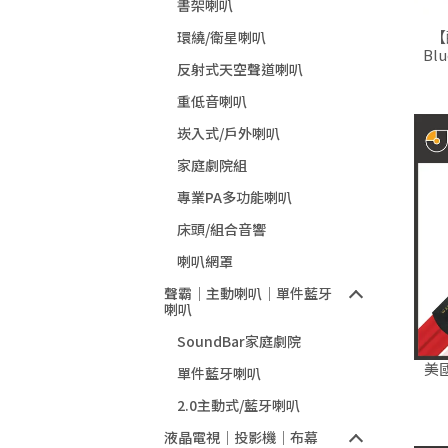
書架喇叭
【
環繞/衛星喇叭
Bl
反射式天空聲道喇叭
重低音喇叭
崁入式/戶外喇叭
家庭劇院組
專業PA多功能喇叭
床頭/組合音響
喇叭網罩
聲霸｜主動喇叭｜單件藍牙
喇叭
SoundBar家庭劇院
美國 
單件藍牙喇叭
2.0主動式/藍牙喇叭
液晶電視｜投影機｜布幕