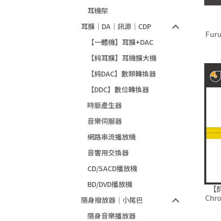
耳機架
耳擴｜DA｜訊源｜CDP
Fur
【一體機】耳擴+DAC
線.
【純耳擴】耳機擴大機
【純DAC】數類轉換器
【DDC】數位轉換器
時脈產生器
音樂伺服器
網路串流播放機
音響用交換器
CD/SACD播放機
BD/DVD播放機
【醉
Chr
隨身撥放器｜小尾巴
隨身音樂播放器