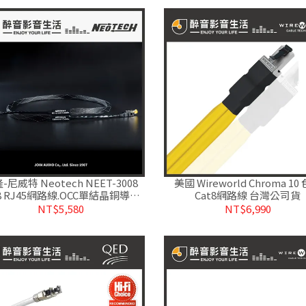
-尼威特 Neotech NEET-3008
美國 Wireworld Chroma 10
t8 RJ45網路線.OCC單結晶銅導體.
Cat8網路線 台灣公司貨
公司貨
NT$5,580
NT$6,990