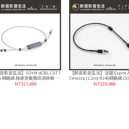
音影音生活】SOtM dCBL-CAT7
【醉音影音生活】法國 Esprit A
m) 網路線.線身搭載雜訊消除裝置.
Celesta (1.2m) RJ45網路線.
公司貨
晶銅.公司貨
NT$17,600
NT$19,988