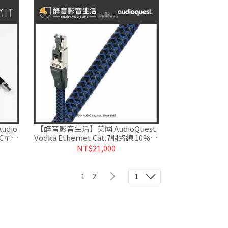
udio
【醉音影音生活】美國 AudioQuest
OCC單結
Vodka Ethernet Cat.7網路線.10%鍍
銀導體.台灣公司貨
NT$21,000
1
2
1