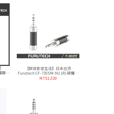
河
【醉音影音生活】日本古河
 不鏽鋼鍍
Furutech CF-735SM-N1 (R) 碳纖維
公司貨
鍍銠3.5mm立體端子/接頭.公司貨
NT$1,520