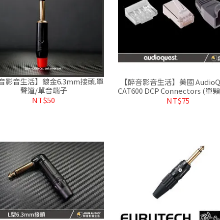
音影音生活】鍍金6.3mm接頭.單
【醉音影音生活】美國 AudioQu
聲道/單音端子
CAT600 DCP Connectors (單
線接頭.公司貨
NT$50
NT$75