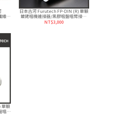
日本古河 Furutech FP-DIN (R) 單顆
河
鍍銠唱機連接器/黑膠唱盤唱臂接頭.
 碳纖維鍍
台灣公司貨
公司貨
NT$3,000
) 單顆
盤唱臂