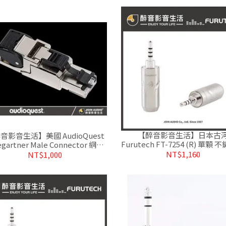
【醉音影音生活】日本古
音影音生活】美國 AudioQuest
Furutech FT-7254 (R) 單顆
egartner Male Connector 網路
銠2.5mm平衡端子/接頭.盒裝
線專業接頭.公司貨
NT$1,160
NT$1,000