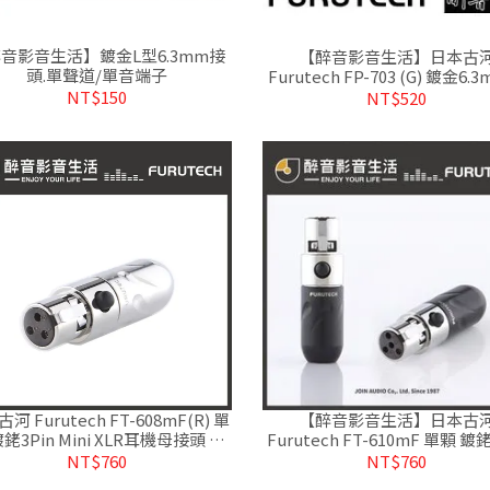
音影音生活】鍍金L型6.3mm接
【醉音影音生活】日本古
頭.單聲道/單音端子
Furutech FP-703 (G) 鍍金6.
克風端子.原廠盒裝.公司
NT$150
NT$520
河 Furutech FT-608mF(R) 單
【醉音影音生活】日本古
鍍銠3Pin Mini XLR耳機母接頭 台
Furutech FT-610mF 單顆 鍍銠
灣公司貨
Mini XLR耳機母接頭.台灣公
NT$760
NT$760