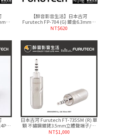
河
【醉音影音生活】日本古河
3mm麥
Furutech FP-704 (G) 鍍金6.3mm麥
貨
克風端子.原廠盒裝.公司貨
NT$620
河
日本古河 Furutech FT-735SM (R) 單
4Pin
顆 不鏽鋼鍍銠3.5mm立體聲端子/耳
司貨
機接頭.台灣公司貨
NT$1,000