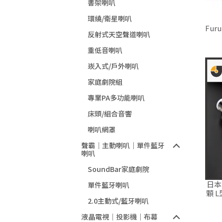
書架喇叭
環繞/衛星喇叭
Fur
反射式天空聲道喇叭
鍍
重低音喇叭
崁入式/戶外喇叭
家庭劇院組
專業PA多功能喇叭
床頭/組合音響
喇叭網罩
聲霸｜主動喇叭｜單件藍牙
喇叭
SoundBar家庭劇院
日本古
單件藍牙喇叭
顆 
2.0主動式/藍牙喇叭
液晶電視｜投影機｜布幕