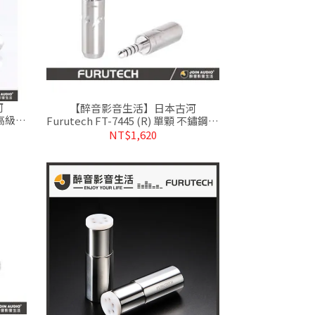
河
【醉音影音生活】日本古河
顆 高級鍍
Furutech FT-7445 (R) 單顆 不鏽鋼鍍
公司貨
銠4.4mm平衡端子/接頭.盒裝公司貨
NT$1,620