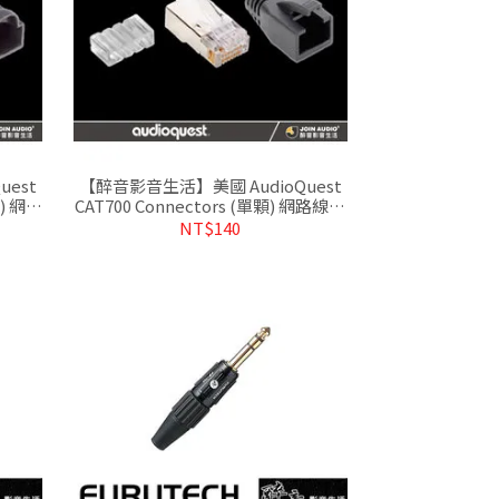
est
【醉音影音生活】美國 AudioQuest
顆) 網路
CAT700 Connectors (單顆) 網路線接
頭.公司貨
NT$140