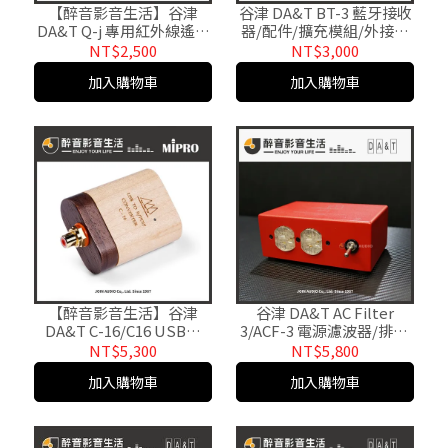
【醉音影音生活】谷津
谷津 DA&T BT-3 藍牙接收
DA&T Q-j 專用紅外線遙控
器/配件/擴充模組/外接模
器.原廠公司貨
組.適用Q-J/Q-R/Xi-51.原
NT$2,500
NT$3,000
廠公司貨
加入購物車
加入購物車
【醉音影音生活】谷津
谷津 DA&T AC Filter
DA&T C-16/C16 USB轉
3/ACF-3 電源濾波器/排插.
S/PDIF同軸數位輸出.支援
電源淨化.消除電源雜訊.原
NT$5,300
NT$5,800
Type C OTG.原廠公司貨
廠公司貨
加入購物車
加入購物車