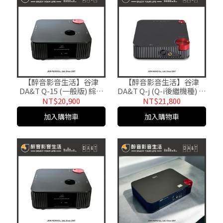
【醉音影音生活】谷津
【醉音影音生活】谷津
DA&T Q-15 (一般版) 綜擴
DA&T Q-j (Q-i後繼機種) 耳
+耳擴+DAC+前級.4Pin
機擴大機.耳擴+DAC+前級
NT$20,900
NT$21,800
XLR平衡耳擴.綜合擴大機.
一體機.原廠公司貨
加入購物車
加入購物車
原廠公司貨