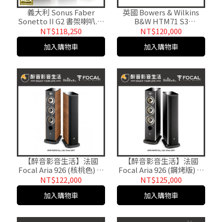
義大利 Sonus Faber
英國 Bowers & Wilkins
Sonetto II G2 書架喇叭.台
B&W HTM71 S3
灣公司貨
Signature 中置喇叭 台灣
NT$118,250
NT$120,000
公司貨
加入購物車
加入購物車
【醉音影音生活】法國
【醉音影音生活】法國
Focal Aria 926 (核桃色) 落
Focal Aria 926 (鋼烤版) 落
地式喇叭.4單體3音路.台灣
地式喇叭.4單體3音路.台灣
NT$122,000
NT$125,000
公司貨
公司貨
加入購物車
加入購物車