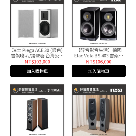
瑞士 Piega ACE 30 (銀色)
【醉音影音生活】德國
書架喇叭/揚聲器.台灣公司
Elac Vela BS 403 書架喇
貨 醉音影音生活
叭/揚聲器.台灣公司貨
NT$102,000
NT$106,000
加入購物車
加入購物車