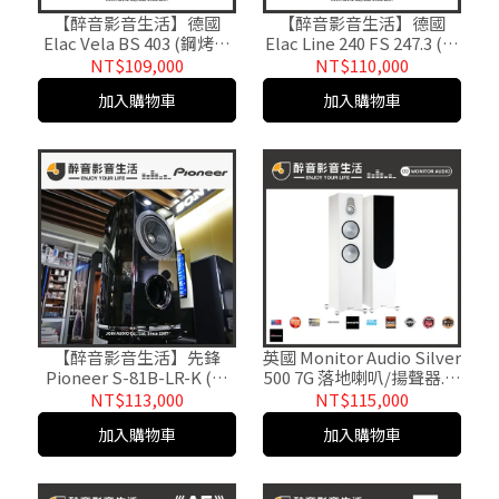
【醉音影音生活】德國
【醉音影音生活】德國
Elac Vela BS 403 (鋼烤胡
Elac Line 240 FS 247.3 (鋼
桃木) 書架喇叭/揚聲器.台
烤白) 落地喇叭/揚聲器.台
NT$109,000
NT$110,000
灣公司貨
灣公司貨
加入購物車
加入購物車
【醉音影音生活】先鋒
英國 Monitor Audio Silver
Pioneer S-81B-LR-K (含
500 7G 落地喇叭/揚聲器.台
腳架) 書架型喇叭.2音路2單
灣公司貨
NT$113,000
NT$115,000
體.台灣公司貨
加入購物車
加入購物車