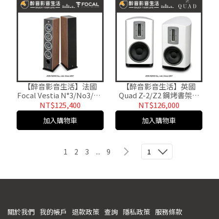
【醉音影音生活】法國
【醉音影音生活】英國
Focal Vestia N°3/No3/N3
Quad Z-2/Z2 鋼烤書架喇
落地喇叭/揚聲器.台灣公司
叭.2單體2音路.頂級絲帶高
NT$125,400
NT$126,000
貨
音.台灣公司貨
加入購物車
加入購物車
1
2
3
...
9
1
關於我們
我的帳戶
退款政策
查詢
隱私政策
服務條款