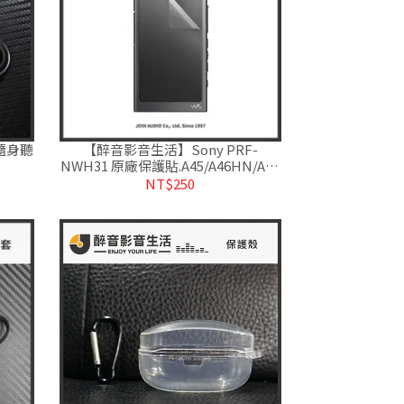
/隨身聽
【醉音影音生活】Sony PRF-
NWH31 原廠保護貼.A45/A46HN/A47
專用.A35通用.公司貨
NT$250