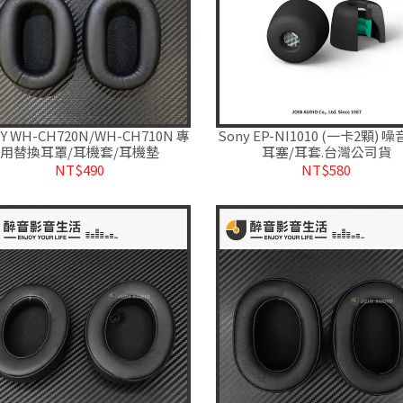
Y WH-CH720N/WH-CH710N 專
Sony EP-NI1010 (一卡2顆) 
用替換耳罩/耳機套/耳機墊
耳塞/耳套.台灣公司貨
NT$490
NT$580