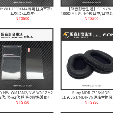
NY WH-1000XM4 專用替換耳罩/
【醉音影音生活】SONY W
耳機套/耳機墊
1000XM5 專用替換耳罩/耳機
墊
NT$590
NT$590
Y NW-WM1AM2/NW-WM1ZM2
Sony MDR-7506/MDR-
2代/黑磚2代 透明矽膠保護套+玻
CD900ST/MDR-V6 原廠替換
璃貼組合
墊/海綿 醉音影音生活
NT$750
NT$780