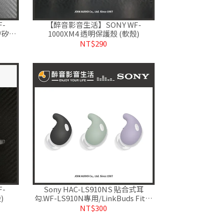
-
【醉音影音生活】SONY WF-
/矽膠
1000XM4 透明保護殼 (軟殼)
NT$290
-
Sony HAC-LS910NS 貼合式耳
)
勾.WF-LS910N專用/LinkBuds Fit專
屬耳勾.台灣公司貨
NT$300