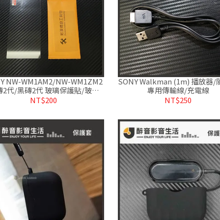
Y NW-WM1AM2/NW-WM1ZM2
SONY Walkman (1m) 播放器
磚2代/黑磚2代 玻璃保護貼/玻璃
專用傳輸線/充電線
貼/鋼化膜.疏水疏油
NT$200
NT$250