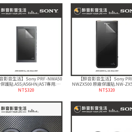
影音生活】Sony PRF-NWA50
【醉音影音生活】Sony PR
保護貼.A55/A56HN/A57專用.公
NWZX500 原廠保護貼.NW-ZX
司貨
用.公司貨
NT$320
NT$320