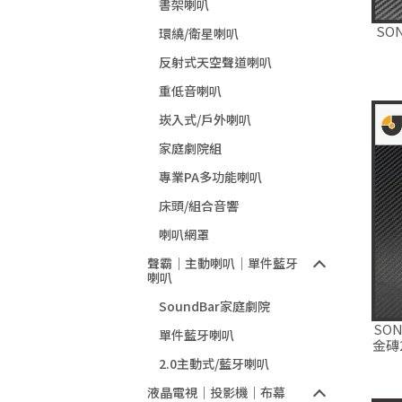
書架喇叭
SO
環繞/衛星喇叭
反射式天空聲道喇叭
重低音喇叭
崁入式/戶外喇叭
家庭劇院組
專業PA多功能喇叭
床頭/組合音響
喇叭網罩
聲霸｜主動喇叭｜單件藍牙
喇叭
SoundBar家庭劇院
SON
單件藍牙喇叭
金磚
2.0主動式/藍牙喇叭
液晶電視｜投影機｜布幕