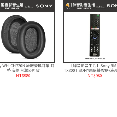
ny WH-CH720N 原廠替換耳罩 耳
【醉音影音生活】Sony RM
墊 海綿 台灣公司貨
TX300T SONY原廠遙控器/液
遙控器.SONY電視都通用.台灣
NT$980
NT$980