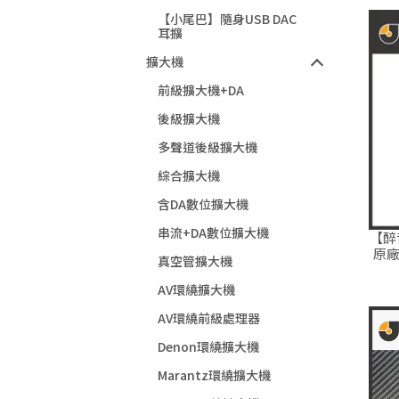
【小尾巴】隨身USB DAC
耳擴
擴大機
前級擴大機+DA
後級擴大機
多聲道後級擴大機
綜合擴大機
含DA數位擴大機
串流+DA數位擴大機
【醉音
原廠
真空管擴大機
AV環繞擴大機
AV環繞前級處理器
Denon環繞擴大機
Marantz環繞擴大機