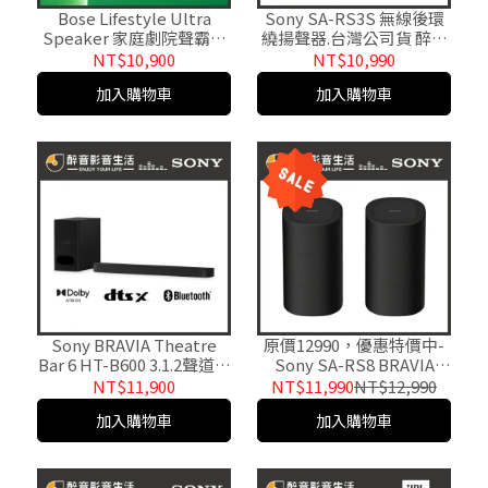
Bose Lifestyle Ultra
Sony SA-RS3S 無線後環
Speaker 家庭劇院聲霸音
繞揚聲器.台灣公司貨 醉音
響 無線環繞揚聲器 台灣公
影音生活
NT$10,900
NT$10,990
司貨
加入購物車
加入購物車
Sony BRAVIA Theatre
原價12990，優惠特價中-
Bar 6 HT-B600 3.1.2聲道兩
Sony SA-RS8 BRAVIA
件式家庭劇院喇叭系統 台
Theatre Rear 8 無線後環
NT$11,900
NT$11,990
NT$12,990
灣公司貨
繞揚聲器.公司貨
加入購物車
加入購物車