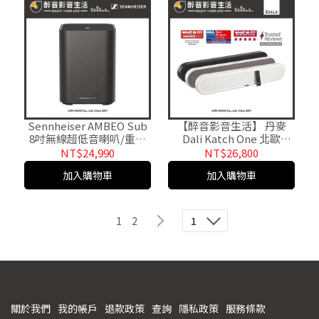
Sennheiser AMBEO Sub
【醉音影音生活】 丹麥
8吋無線超低音喇叭/重低
Dali Katch One 北歐
音喇叭/揚聲器.台灣公司貨
Soundbar聲霸.北歐最美的
NT$24,990
NT$26,800
醉音影音生活
多功能無線音響系統.台灣
加入購物車
加入購物車
公司貨
1
2
1
關於我們
我的帳戶
退款政策
查詢
隱私政策
服務條款