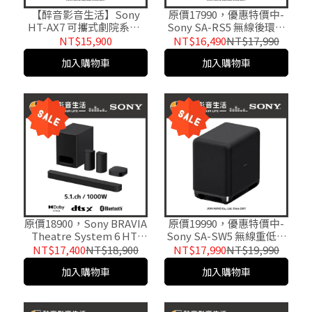
【醉音影音生活】Sony
原價17990，優惠特價中-
HT-AX7 可攜式劇院系統/
Sony SA-RS5 無線後環繞
可攜式藍牙劇院喇叭.台灣
揚聲器.台灣公司貨 醉音影
NT$15,900
NT$16,490
NT$17,990
公司貨
音生活
加入購物車
加入購物車
原價18900，Sony BRAVIA
原價19990，優惠特價中-
Theatre System 6 HT-
Sony SA-SW5 無線重低音
S60 5.1 聲道家庭劇院系統.
揚聲器.台灣公司貨 醉音影
NT$17,400
NT$18,900
NT$17,990
NT$19,990
公司貨
音生活
加入購物車
加入購物車